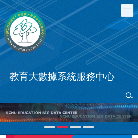
跳
到
主
要
內
容
區
教育大數據系統服務中心